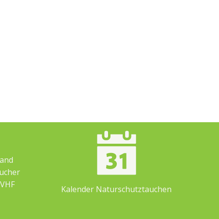
band
ucher
 VHF
Kalender Naturschutztauchen