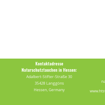
Kontaktadresse
Naturschutztauchen in Hessen:
Adalbert-Stifter-Straße 30
na
35428 Langgöns
Hessen, Germany
www.hts