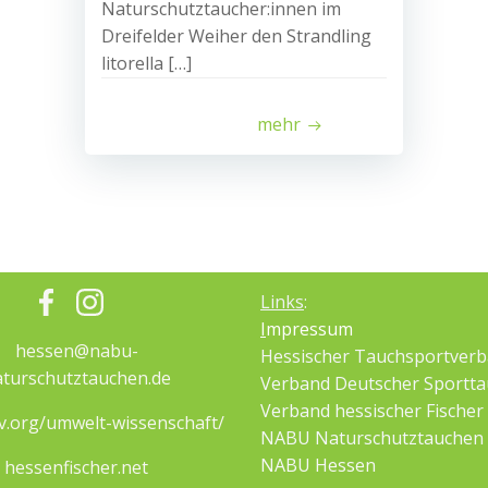
Naturschutztaucher:innen im
Dreifelder Weiher den Strandling
litorella […]
mehr
Links
:
I
mpressum
hessen@nabu-
Hessischer Tauchsportver
turschutztauchen.de
Verband Deutscher Sportta
Verband hessischer Fischer
v.org/umwelt-wissenschaft/
NABU Naturschutztauchen
NABU Hessen
hessenfischer.net