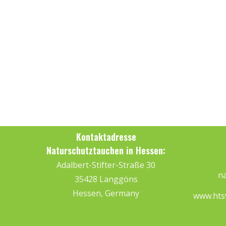
Kontaktadresse
Naturschutztauchen in Hessen:
Adalbert-Stifter-Straße 30
na
35428 Langgöns
Hessen, Germany
www.hts