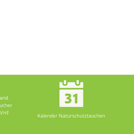
band
ucher
 VHF
Kalender Naturschutztauchen