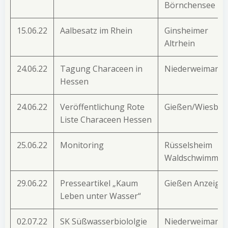
Börnchensee
15.06.22
Aalbesatz im Rhein
Ginsheimer
Altrhein
24.06.22
Tagung Characeen in
Niederweimar
Hessen
24.06.22
Veröffentlichung Rote
Gießen/Wiesba
Liste Characeen Hessen
25.06.22
Monitoring
Rüsselsheim
Waldschwimmba
29.06.22
Presseartikel „Kaum
Gießen Anzeiger
Leben unter Wasser“
02.07.22
SK Süßwasserbiololgie
Niederweimar