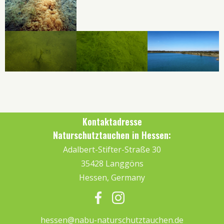
Kontaktadresse
Naturschutztauchen in Hessen:
Adalbert-Stifter-Straße 30
35428 Langgöns
Hessen, Germany
hessen@nabu-naturschutztauchen.de