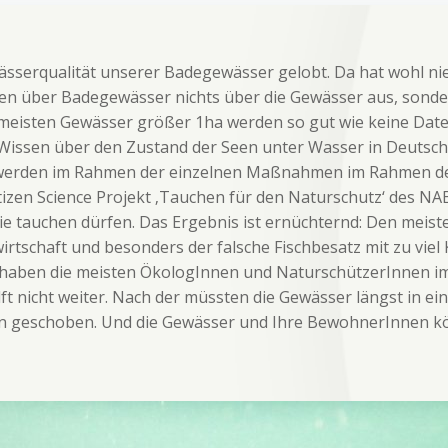
ewässerqualität unserer Badegewässer gelobt. Da hat wohl 
en über Badegewässer nichts über die Gewässer aus, sonder
e meisten Gewässer größer 1ha werden so gut wie keine Daten
Wissen über den Zustand der Seen unter Wasser in Deutschl
werden im Rahmen der einzelnen Maßnahmen im Rahmen d
Citizen Science Projekt ‚Tauchen für den Naturschutz‘ des
 sie tauchen dürfen. Das Ergebnis ist ernüchternd: Den meist
tschaft und besonders der falsche Fischbesatz mit zu viel 
 haben die meisten ÖkologInnen und NaturschützerInnen im
ft nicht weiter. Nach der müssten die Gewässer längst in ei
ten geschoben. Und die Gewässer und Ihre BewohnerInnen kö