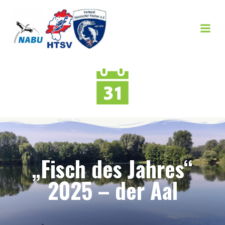
Zum
Inhalt
springen
„Fisch des Jahres“
2025 – der Aal